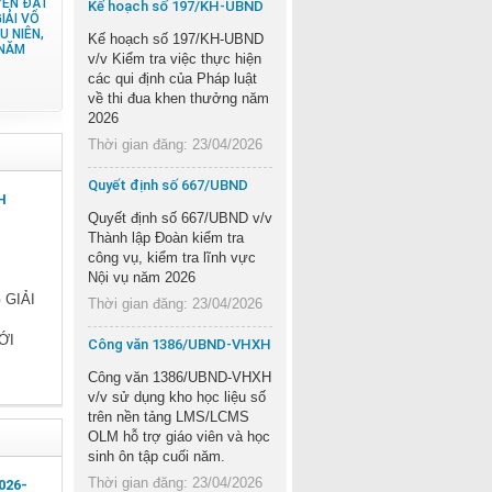
YÊN ĐẠT
Kế hoạch số 197/KH-UBND
IẢI VÔ
U NIÊN,
Kế hoạch số 197/KH-UBND
 NĂM
v/v Kiểm tra việc thực hiện
các qui định của Pháp luật
về thi đua khen thưởng năm
2026
Thời gian đăng: 23/04/2026
Quyết định số 667/UBND
H
Quyết định số 667/UBND v/v
Thành lập Đoàn kiểm tra
công vụ, kiểm tra lĩnh vực
Nội vụ năm 2026
 GIẢI
Thời gian đăng: 23/04/2026
ỚI
Công văn 1386/UBND-VHXH
Công văn 1386/UBND-VHXH
v/v sử dụng kho học liệu số
trên nền tảng LMS/LCMS
OLM hỗ trợ giáo viên và học
sinh ôn tập cuối năm.
Thời gian đăng: 23/04/2026
026-