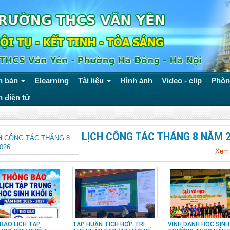
n bản
Elearning
Tài liệu
Hình ảnh
Video - clip
Phòn
n điện tử
LỊCH CÔNG TÁC THÁNG 8 NĂM 
Xem t
BÁO LỊCH TẬP
TẬP HUẤN TÍCH HỢP TRÍ
VINH DANH HỌC SINH