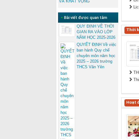
VÀ KHÁT VỌNG
Lịc
•
Bài viết được quan tâm
QUY ĐỊNH VỀ THỜI
Thời 
GIAN RA VÀO LỚP
NĂM HỌC 2025-2026
QUYẾT ĐỊNH Về việc
ban hành Quy chế
chuyên môn năm học
2025 – 2026 trường
THCS Văn Yên
THỜ
Thơ
Hoạt 