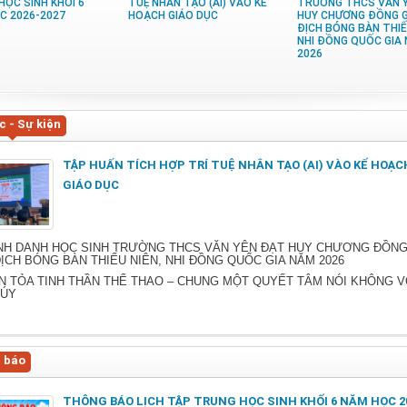
HỌC SINH KHỐI 6
TUỆ NHÂN TẠO (AI) VÀO KẾ
TRƯỜNG THCS VĂN 
C 2026-2027
HOẠCH GIÁO DỤC
HUY CHƯƠNG ĐỒNG G
ĐỊCH BÓNG BÀN THIẾ
NHI ĐỒNG QUỐC GIA
2026
c - Sự kiện
TẬP HUẤN TÍCH HỢP TRÍ TUỆ NHÂN TẠO (AI) VÀO KẾ HOẠC
GIÁO DỤC
NH DANH HỌC SINH TRƯỜNG THCS VĂN YÊN ĐẠT HUY CHƯƠNG ĐỒNG
ỊCH BÓNG BÀN THIẾU NIÊN, NHI ĐỒNG QUỐC GIA NĂM 2026
N TỎA TINH THẦN THỂ THAO – CHUNG MỘT QUYẾT TÂM NÓI KHÔNG V
TÚY
 báo
THÔNG BÁO LỊCH TẬP TRUNG HỌC SINH KHỐI 6 NĂM HỌC 2