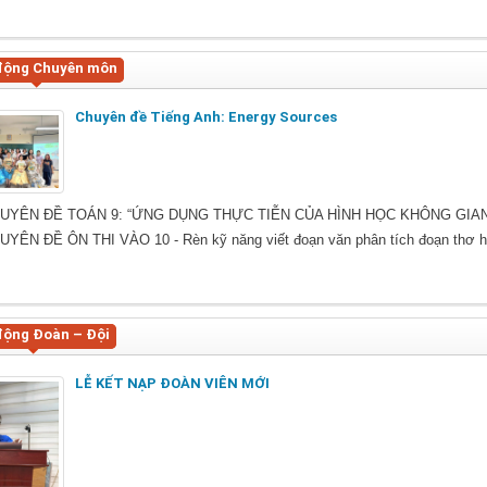
động Chuyên môn
Chuyên đề Tiếng Anh: Energy Sources
UYÊN ĐỀ TOÁN 9: “ỨNG DỤNG THỰC TIỄN CỦA HÌNH HỌC KHÔNG GIAN
YÊN ĐỀ ÔN THI VÀO 10 - Rèn kỹ năng viết đoạn văn phân tích đoạn thơ h
động Đoàn – Đội
LỄ KẾT NẠP ĐOÀN VIÊN MỚI