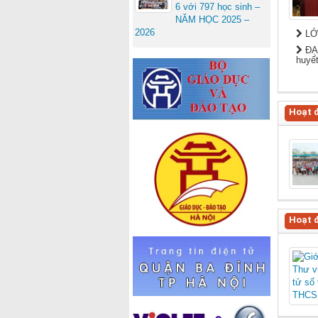
6 với 797 học sinh –
NĂM HỌC 2025 –
2026
LỚ
ĐẠI
huyết
Hoạt 
Hoạt 