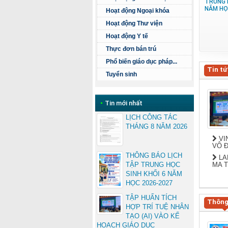
TRUNG 
NĂM HỌ
Hoạt động Ngoại khóa
Hoạt động Thư viện
Hoạt động Y tế
Thực đơn bán trú
Phổ biến giáo dục pháp...
Tin tứ
Tuyển sinh
•
Tin mới nhất
LỊCH CÔNG TÁC
THÁNG 8 NĂM 2026
VI
VÔ Đ
THÔNG BÁO LỊCH
LA
MA 
TẬP TRUNG HỌC
SINH KHỐI 6 NĂM
HỌC 2026-2027
TẬP HUẤN TÍCH
Thông
HỢP TRÍ TUỆ NHÂN
TẠO (AI) VÀO KẾ
HOẠCH GIÁO DỤC