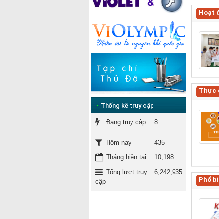
Hoạt đ
Thực 
•
Thống kê truy cập
Đang truy cập
8
435
Hôm nay
Tháng hiện tại
10,198
Tổng lượt truy
6,242,935
Phổ bi
cập