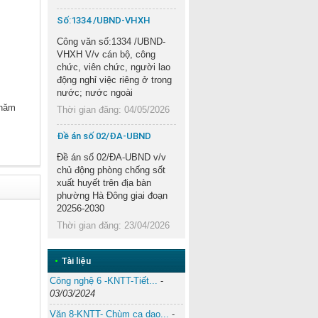
Số:1334 /UBND-VHXH
Công văn số:1334 /UBND-
VHXH V/v cán bộ, công
chức, viên chức, người lao
động nghỉ việc riêng ở trong
nước; nước ngoài
 năm
Thời gian đăng: 04/05/2026
Đề án số 02/ĐA-UBND
Đề án số 02/ĐA-UBND v/v
chủ động phòng chống sốt
xuất huyết trên địa bàn
phường Hà Đông giai đoạn
20256-2030
Thời gian đăng: 23/04/2026
•
Tài liệu
Công nghệ 6 -KNTT-Tiết...
-
03/03/2024
Văn 8-KNTT- Chùm ca dao...
-