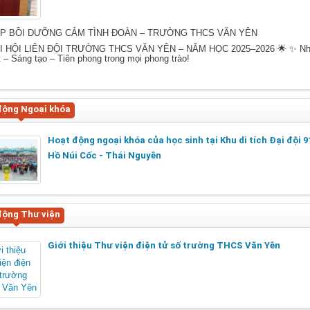
P BỒI DƯỠNG CẢM TÌNH ĐOÀN – TRƯỜNG THCS VĂN YÊN
 HỘI LIÊN ĐỘI TRƯỜNG THCS VĂN YÊN – NĂM HỌC 2025–2026 🌟 ✨ Nh
 – Sáng tạo – Tiên phong trong mọi phong trào!
động Ngoại khóa
Hoạt động ngoại khóa của học sinh tại Khu di tích Đại đội 9
Hồ Núi Cốc - Thái Nguyên
động Thư viện
Giới thiệu Thư viện điện tử số trường THCS Văn Yên