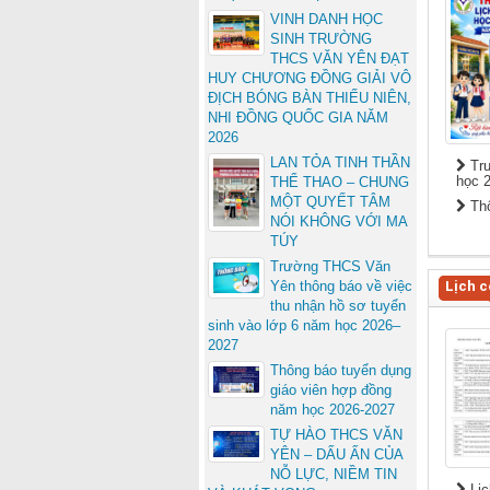
VINH DANH HỌC
SINH TRƯỜNG
THCS VĂN YÊN ĐẠT
HUY CHƯƠNG ĐỒNG GIẢI VÔ
ĐỊCH BÓNG BÀN THIẾU NIÊN,
NHI ĐỒNG QUỐC GIA NĂM
2026
LAN TỎA TINH THẦN
Trư
học 
THỂ THAO – CHUNG
MỘT QUYẾT TÂM
Thô
NÓI KHÔNG VỚI MA
TÚY
Trường THCS Văn
Lịch c
Yên thông báo về việc
thu nhận hồ sơ tuyển
sinh vào lớp 6 năm học 2026–
2027
Thông báo tuyển dụng
giáo viên hợp đồng
năm học 2026-2027
TỰ HÀO THCS VĂN
YÊN – DẤU ẤN CỦA
NỖ LỰC, NIỀM TIN
Lịc