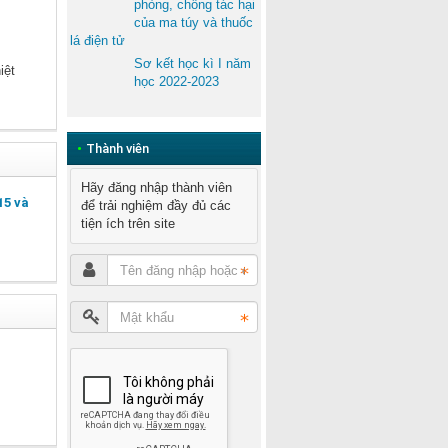
phòng, chống tác hại
của ma túy và thuốc
lá điện tử
Sơ kết học kì I năm
iệt
học 2022-2023
•
Thành viên
Hãy đăng nhập thành viên
15 và
để trải nghiệm đầy đủ các
tiện ích trên site