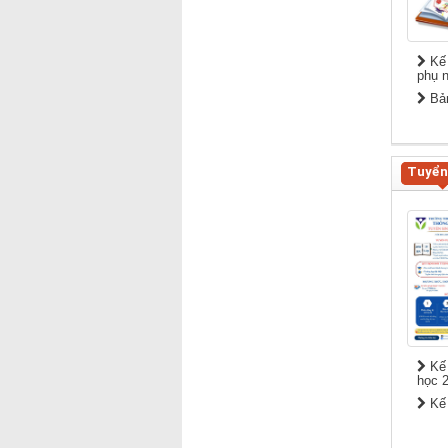
Kế 
phụ 
Bản
Tuyển
Kế 
học 
Kế 