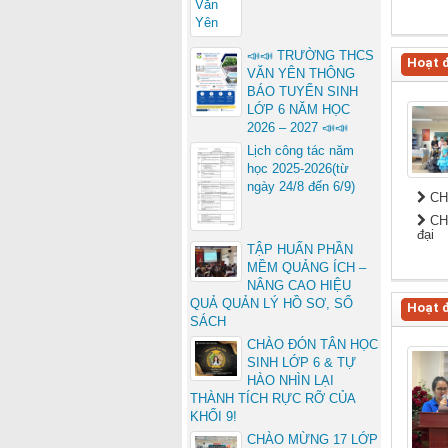
📣📣 TRƯỜNG THCS
Hoạt 
VĂN YÊN THÔNG
BÁO TUYỂN SINH
LỚP 6 NĂM HỌC
2026 – 2027 📣📣
Lịch công tác năm
học 2025-2026(từ
ngày 24/8 đến 6/9)
CH
CHU
đại
TẬP HUẤN PHẦN
MỀM QUẢNG ÍCH –
NÂNG CAO HIỆU
QUẢ QUẢN LÝ HỒ SƠ, SỔ
Hoạt 
SÁCH
CHÀO ĐÓN TÂN HỌC
SINH LỚP 6 & TỰ
HÀO NHÌN LẠI
THÀNH TÍCH RỰC RỠ CỦA
KHỐI 9!
CHÀO MỪNG 17 LỚP