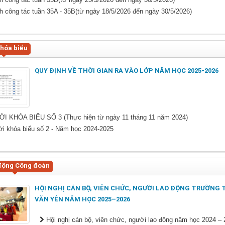
h công tác tuần 35A - 35B(từ ngày 18/5/2026 đến ngày 30/5/2026)
khóa biểu
QUY ĐỊNH VỀ THỜI GIAN RA VÀO LỚP NĂM HỌC 2025-2026
I KHÓA BIỂU SỐ 3 (Thực hiện từ ngày 11 tháng 11 năm 2024)
̀i khóa biểu số 2 - Năm học 2024-2025
động Công đoàn
HỘI NGHỊ CÁN BỘ, VIÊN CHỨC, NGƯỜI LAO ĐỘNG TRƯỜNG
VĂN YÊN NĂM HỌC 2025–2026
Hội nghị cán bộ, viên chức, người lao động năm học 2024 –