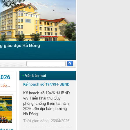
g giáo dục Hà Đông
•
Văn bản mới
2026
Kế hoạch số 194/KH-UBND
iếp...
Kế hoạch số 194/KH-UBND
v/v Triển khai thu Quỹ
phòng, chống thiên tại năm
2026 trên địa bàn phường
Hà Đông
Thời gian đăng: 23/04/2026