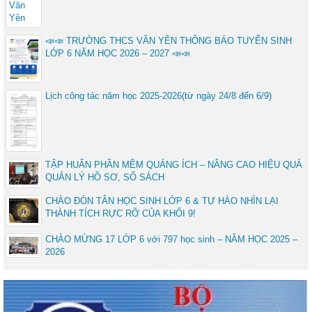
📣📣 TRƯỜNG THCS VĂN YÊN THÔNG BÁO TUYỂN SINH
LỚP 6 NĂM HỌC 2026 – 2027 📣📣
Lịch công tác năm học 2025-2026(từ ngày 24/8 đến 6/9)
TẬP HUẤN PHẦN MỀM QUẢNG ÍCH – NÂNG CAO HIỆU QUẢ
QUẢN LÝ HỒ SƠ, SỔ SÁCH
CHÀO ĐÓN TÂN HỌC SINH LỚP 6 & TỰ HÀO NHÌN LẠI
THÀNH TÍCH RỰC RỠ CỦA KHỐI 9!
CHÀO MỪNG 17 LỚP 6 với 797 học sinh – NĂM HỌC 2025 –
2026