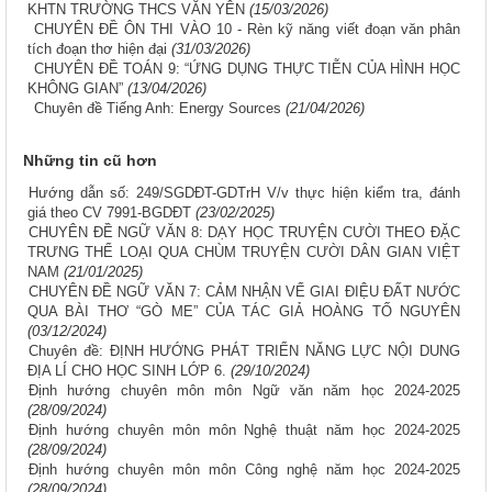
KHTN TRƯỜNG THCS VĂN YÊN
(15/03/2026)
CHUYÊN ĐỀ ÔN THI VÀO 10 - Rèn kỹ năng viết đoạn văn phân
tích đoạn thơ hiện đại
(31/03/2026)
CHUYÊN ĐỀ TOÁN 9: “ỨNG DỤNG THỰC TIỄN CỦA HÌNH HỌC
KHÔNG GIAN”
(13/04/2026)
Chuyên đề Tiếng Anh: Energy Sources
(21/04/2026)
Những tin cũ hơn
Hướng dẫn số: 249/SGDĐT-GDTrH V/v thực hiện kiểm tra, đánh
giá theo CV 7991-BGDĐT
(23/02/2025)
CHUYÊN ĐỀ NGỮ VĂN 8: DẠY HỌC TRUYỆN CƯỜI THEO ĐẶC
TRƯNG THỂ LOẠI QUA CHÙM TRUYỆN CƯỜI DÂN GIAN VIỆT
NAM
(21/01/2025)
CHUYÊN ĐỀ NGỮ VĂN 7: CẢM NHẬN VỂ GIAI ĐIỆU ĐẤT NƯỚC
QUA BÀI THƠ “GÒ ME” CỦA TÁC GIẢ HOÀNG TỐ NGUYÊN
(03/12/2024)
Chuyên đề: ĐỊNH HƯỚNG PHÁT TRIỂN NĂNG LỰC NỘI DUNG
ĐỊA LÍ CHO HỌC SINH LỚP 6.
(29/10/2024)
Định hướng chuyên môn môn Ngữ văn năm học 2024-2025
(28/09/2024)
Định hướng chuyên môn môn Nghệ thuật năm học 2024-2025
(28/09/2024)
Định hướng chuyên môn môn Công nghệ năm học 2024-2025
(28/09/2024)