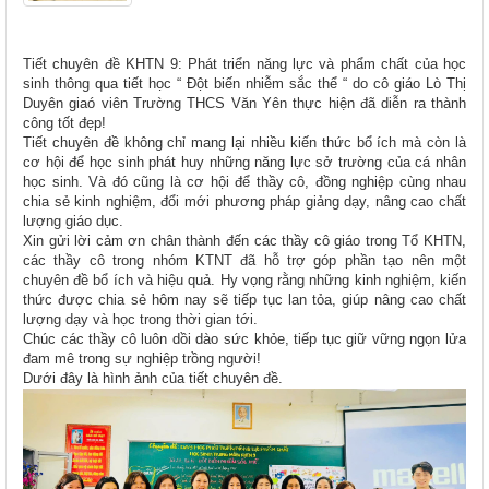
Tiết chuyên đề KHTN 9: Phát triển năng lực và phẩm chất của học
sinh thông qua tiết học “ Đột biến nhiễm sắc thể “ do cô giáo Lò Thị
Duyên giaó viên Trường THCS Văn Yên thực hiện đã diễn ra thành
công tốt đẹp!
Tiết chuyên đề không chỉ mang lại nhiều kiến thức bổ ích mà còn là
cơ hội để học sinh phát huy những năng lực sở trường của cá nhân
học sinh. Và đó cũng là cơ hội để thầy cô, đồng nghiệp cùng nhau
chia sẻ kinh nghiệm, đổi mới phương pháp giảng dạy, nâng cao chất
lượng giáo dục.
Xin gửi lời cảm ơn chân thành đến các thầy cô giáo trong Tổ KHTN,
các thầy cô trong nhóm KTNT đã hỗ trợ góp phần tạo nên một
chuyên đề bổ ích và hiệu quả. Hy vọng rằng những kinh nghiệm, kiến
thức được chia sẻ hôm nay sẽ tiếp tục lan tỏa, giúp nâng cao chất
lượng dạy và học trong thời gian tới.
Chúc các thầy cô luôn dồi dào sức khỏe, tiếp tục giữ vững ngọn lửa
đam mê trong sự nghiệp trồng người!
Dưới đây là hình ảnh của tiết chuyên đề.