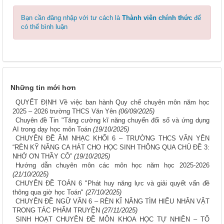
Bạn cần đăng nhập với tư cách là
Thành viên chính thức
để
có thể bình luận
Những tin mới hơn
QUYẾT ĐỊNH Về việc ban hành Quy chế chuyên môn năm học
2025 – 2026 trường THCS Văn Yên
(06/09/2025)
Chuyên đề Tin "Tăng cường kĩ năng chuyển đổi số và ứng dụng
AI trong dạy học môn Toán
(19/10/2025)
CHUYÊN ĐỀ ÂM NHẠC KHỐI 6 – TRƯỜNG THCS VĂN YÊN
“RÈN KỸ NĂNG CA HÁT CHO HỌC SINH THÔNG QUA CHỦ ĐỀ 3:
NHỚ ƠN THẦY CÔ”
(19/10/2025)
Hướng dẫn chuyên môn các môn học năm học 2025-2026
(21/10/2025)
CHUYÊN ĐỀ TOÁN 6 "Phát huy năng lực và giải quyết vấn đề
thông qua giờ học Toán"
(27/10/2025)
CHUYÊN ĐỀ NGỮ VĂN 6 – RÈN KĨ NĂNG TÌM HIỂU NHÂN VẬT
TRONG TÁC PHẨM TRUYỆN
(27/11/2025)
SINH HOẠT CHUYÊN ĐỀ MÔN KHOA HỌC TỰ NHIÊN – TỔ