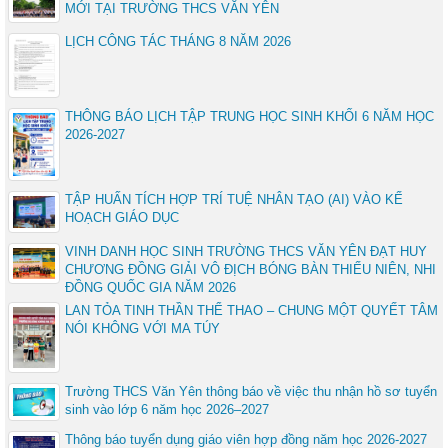
MỚI TẠI TRƯỜNG THCS VĂN YÊN
LỊCH CÔNG TÁC THÁNG 8 NĂM 2026
THÔNG BÁO LỊCH TẬP TRUNG HỌC SINH KHỐI 6 NĂM HỌC
2026-2027
TẬP HUẤN TÍCH HỢP TRÍ TUỆ NHÂN TẠO (AI) VÀO KẾ
HOẠCH GIÁO DỤC
VINH DANH HỌC SINH TRƯỜNG THCS VĂN YÊN ĐẠT HUY
CHƯƠNG ĐỒNG GIẢI VÔ ĐỊCH BÓNG BÀN THIẾU NIÊN, NHI
ĐỒNG QUỐC GIA NĂM 2026
LAN TỎA TINH THẦN THỂ THAO – CHUNG MỘT QUYẾT TÂM
NÓI KHÔNG VỚI MA TÚY
Trường THCS Văn Yên thông báo về việc thu nhận hồ sơ tuyển
sinh vào lớp 6 năm học 2026–2027
Thông báo tuyển dụng giáo viên hợp đồng năm học 2026-2027